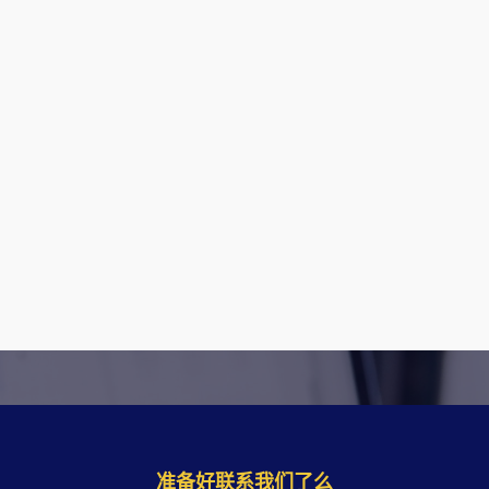
准备好联系我们了么