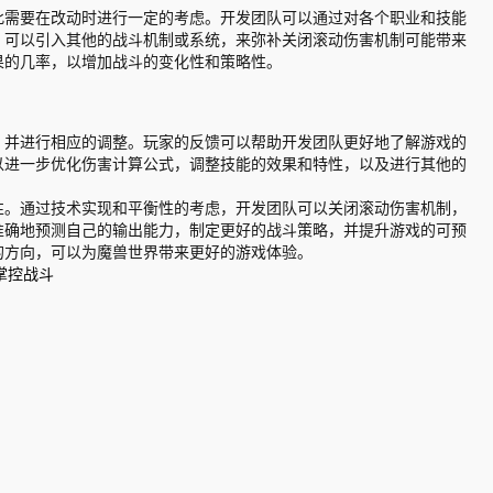
此需要在改动时进行一定的考虑。开发团队可以通过对各个职业和技能
。可以引入其他的战斗机制或系统，来弥补关闭滚动伤害机制可能带来
果的几率，以增加战斗的变化性和策略性。
，并进行相应的调整。玩家的反馈可以帮助开发团队更好地了解游戏的
以进一步优化伤害计算公式，调整技能的效果和特性，以及进行其他的
性。通过技术实现和平衡性的考虑，开发团队可以关闭滚动伤害机制，
准确地预测自己的输出能力，制定更好的战斗策略，并提升游戏的可预
的方向，可以为魔兽世界带来更好的游戏体验。
掌控战斗