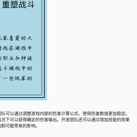
团队可以通过调整游戏内部的伤害计算公式，使得伤害数值更加稳定。
情况下可以获得确定的伤害输出。开发团队还可以通过增加技能的效果
机制可能带来的影响。