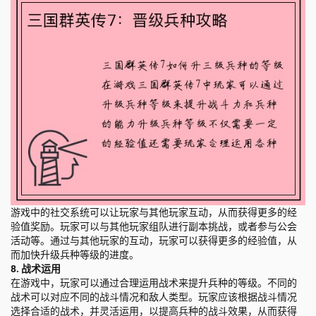
游戏中的社交系统可以让玩家与其他玩家互动，从而获得更多的经
验值奖励。玩家可以与其他玩家组队进行副本挑战，或者参与公会
活动等。通过与其他玩家的互动，玩家可以获得更多的经验值，从
而加快升级兵种等级的进度。
8. 战术运用
在游戏中，玩家可以通过合理运用战术来提升兵种的等级。不同的
战术可以对应不同的战斗情况和敌人类型。玩家应该根据战斗情况
选择合适的战术，并灵活运用，以提高兵种的战斗效果，从而获得