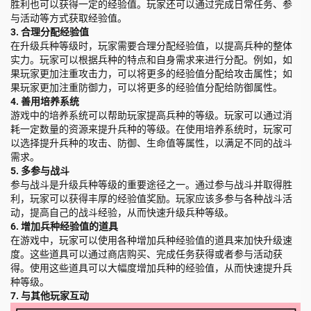
胜利也可以获得一定的经验值。玩家还可以通过完成日常任务、参
与活动等方式获取经验值。
3. 合理分配经验值
在升级兵种等级时，玩家需要合理分配经验值，以提高兵种的整体
实力。玩家可以根据兵种的特点和自身需求来进行分配。例如，如
果玩家更加注重攻击力，可以将更多的经验值分配给攻击属性；如
果玩家更加注重防御力，可以将更多的经验值分配给防御属性。
4. 善用培养系统
游戏中的培养系统可以帮助玩家提高兵种的等级。玩家可以通过消
耗一定数量的资源来提升兵种的等级。在使用培养系统时，玩家可
以选择提升兵种的攻击、防御、生命值等属性，以满足不同的战斗
需求。
5. 多参与战斗
参与战斗是升级兵种等级的重要途径之一。通过参与战斗并取得胜
利，玩家可以获得丰厚的经验值奖励。玩家应该多参与各种战斗活
动，提高自己的战斗经验，从而快速升级兵种等级。
6. 增加兵种经验值的道具
在游戏中，玩家可以使用各种增加兵种经验值的道具来加快升级速
度。这些道具可以通过商店购买、完成任务获得或者参与活动获
得。使用这些道具可以大幅度增加兵种的经验值，从而快速提升兵
种等级。
7. 与其他玩家互动