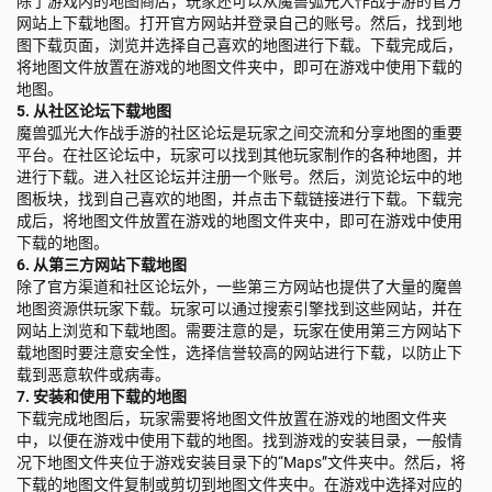
除了游戏内的地图商店，玩家还可以从魔兽弧光大作战手游的官方
网站上下载地图。打开官方网站并登录自己的账号。然后，找到地
图下载页面，浏览并选择自己喜欢的地图进行下载。下载完成后，
将地图文件放置在游戏的地图文件夹中，即可在游戏中使用下载的
地图。
5. 从社区论坛下载地图
魔兽弧光大作战手游的社区论坛是玩家之间交流和分享地图的重要
平台。在社区论坛中，玩家可以找到其他玩家制作的各种地图，并
进行下载。进入社区论坛并注册一个账号。然后，浏览论坛中的地
图板块，找到自己喜欢的地图，并点击下载链接进行下载。下载完
成后，将地图文件放置在游戏的地图文件夹中，即可在游戏中使用
下载的地图。
6. 从第三方网站下载地图
除了官方渠道和社区论坛外，一些第三方网站也提供了大量的魔兽
地图资源供玩家下载。玩家可以通过搜索引擎找到这些网站，并在
网站上浏览和下载地图。需要注意的是，玩家在使用第三方网站下
载地图时要注意安全性，选择信誉较高的网站进行下载，以防止下
载到恶意软件或病毒。
7. 安装和使用下载的地图
下载完成地图后，玩家需要将地图文件放置在游戏的地图文件夹
中，以便在游戏中使用下载的地图。找到游戏的安装目录，一般情
况下地图文件夹位于游戏安装目录下的“Maps”文件夹中。然后，将
下载的地图文件复制或剪切到地图文件夹中。在游戏中选择对应的